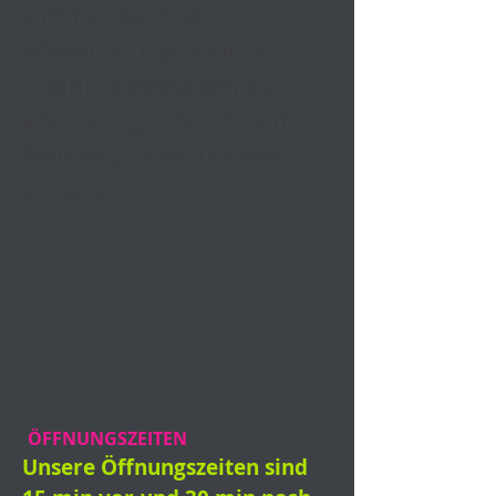
Um für euch ein
abwechsunglsreiches
Training gestalten zu
können, greife ich auf
freiberufliche Trainer
zurück.
ÖFFNUNGSZEITEN
Unsere Öffnungszeiten sind