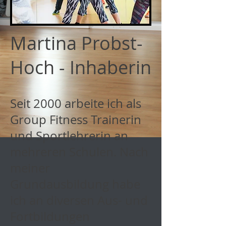
Martina Probst-
Hoch
- Inhaberin
Seit 2000 arbeite ich als
Group Fitness Trainerin
und Sportlehrerin an
mehreren Schulen. Nach
meiner
Grundausbildung habe
ich an diversen Aus- und
Fortbildungen