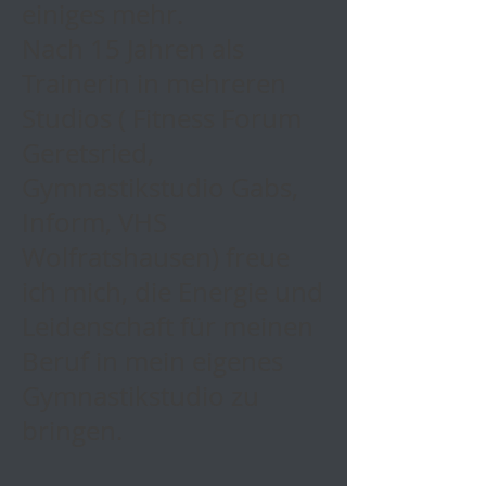
einiges mehr.
Nach 15 Jahren als
Trainerin in mehreren
Studios ( Fitness Forum
Geretsried,
Gymnastikstudio Gabs,
Inform, VHS
Wolfratshausen) freue
ich mich, die Energie und
Leidenschaft für meinen
Beruf in mein eigenes
Gymnastikstudio zu
bringen.