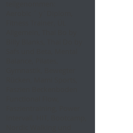
teilgenommen:
Aerobic ´ y`Diplom,
Fitness Trainer, ÜL
Allgemein, Thai Bo by
Billy Blanks, Thai Do by
Safs und Beta, Mental
Balance, Pilates,
Gymnastik, Bewegter
Rücken, Mami Sports,
Faszien Beckenboden
Functional Flow,
Faszientraining, Power
Intervall, HIT, Bootcamp,
Nordic Walking und