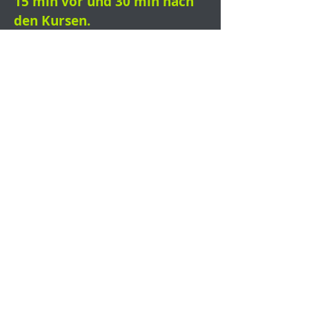
15 min vor und 30 min nach
den Kursen.
Kursplan
HIER
abrufbar.
ADRESSE
Gymnastikstudio G´sund
Lenggrieser Strasse 23
(in der S-Kurve)
83646 Bad Tölz
Parkmöglichkeiten
Isarkai+ Stadtwerke Parkplatz