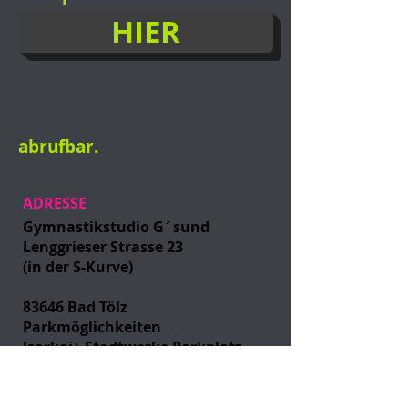
HIER
abrufbar.
ADRESSE
Gymnastikstudio G´sund
Lenggrieser Strasse 23
(in der S-Kurve)
83646 Bad Tölz
Parkmöglichkeiten
Isarkai+ Stadtwerke Parkplatz
Tel.:
0171-7183723
email:
info@gymnastikstudio-gsund.de