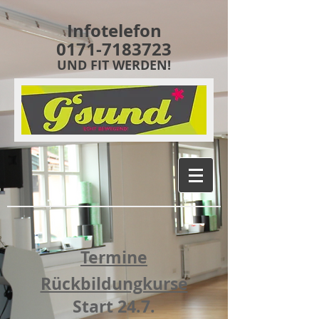
Infotelefon
0171-7183723
UND FIT WERDEN!
Termine
Rückbildungkurse
Start 24.7.